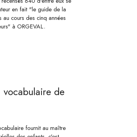
s recensés 840 d'entre eux se
teur en fait "le guide de la
s au cours des cinq années
ituteurs" à ORGEVAL.
un vocabulaire de
vocabulaire fournit au maître
réelles des enfants, c'est