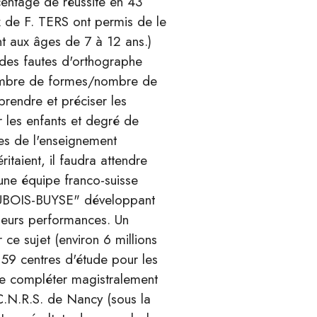
centage de réussite en 43
 de F. TERS ont permis de le
nt aux âges de 7 à 12 ans.)
 des fautes d'orthographe
"nombre de formes/nombre de
prendre et préciser les
 les enfants et degré de
es de l'enseignement
itaient, il faudra attendre
une équipe franco-suisse
DUBOIS-BUYSE" développant
leurs performances. Un
ce sujet (environ 6 millions
 59 centres d'étude pour les
nue compléter magistralement
 C.N.R.S. de Nancy (sous la