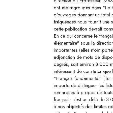
direction du Professeur IMBS) 
ont été regroupés dans "Le tr
d'ouvrages donnant un total
fréquences nous fournit une 
cette publication devrait cons
En ce qui concerne le françai
élémentaire" sous la direct
importantes (elles n'ont por
adjonction de mots de disponi
degrés, soit environ 3 000 mo
intéressant de constater que
"Français fondamental" (1er d
importe de distinguer les list
remarques à propos de toutes 
français, c'est au-delà de 3
à nos objectifs des limites ra