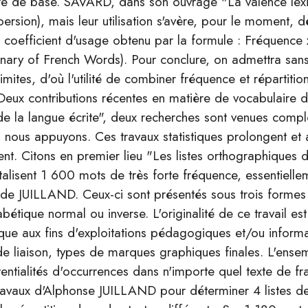
re de base. SAVARD, dans son ouvrage "La valence lexic
ispersion), mais leur utilisation s'avère, pour le moment,
un coefficient d'usage obtenu par la formule : Fréquence
ary of French Words). Pour conclure, on admettra sans
limites, d'où l'utilité de combiner fréquence et répartitio
 Deux contributions récentes en matière de vocabulaire 
 la langue écrite", deux recherches sont venues complét
 nous appuyons. Ces travaux statistiques prolongent et a
ent. Citons en premier lieu "Les listes orthographiques 
alisent 1 600 mots de très forte fréquence, essentielle
de JUILLAND. Ceux-ci sont présentés sous trois formes
bétique normal ou inverse. L'originalité de ce travail es
que aux fins d'exploitations pédagogiques et/ou informat
s de liaison, types de marques graphiques finales. L'ens
ntialités d'occurrences dans n'importe quel texte de fr
travaux d'Alphonse JUILLAND pour déterminer 4 listes d