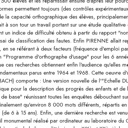
500 élèves et les répartissait ensuite d'après leur pour
ormes permettent toujours (des contrôles expérimentaux
 de la capacité orthographique des élèves, principaleme
à son tour un travail portant sur une étude qualitative
ent un indice de difficulté obtenu à partir du rapport 
sai de classification des fautes. Enfin PIRENNE allait re
 en se référant à deux facteurs (fréquence d'emploi par
r un "Programme d'orthographe d'usage" pour les 6 anné
 ces recherches obtiennent enfin l'audience qu'elles mér
ondamentaux parus entre 1964 et 1968. Cette oeuvre d'
H) comporte : Une version nouvelle de l'"Echelle 
que pour la description des progrès des enfants et de 
de base" réunissant toutes les enquêtes débouchant sur 
inalement qu'environ 8 000 mots différents, répartis en
e (de 6 à 15 ans). Enfin, une dernière recherche est ve
avail monumental réalisé par ordinateur au laboratoire du