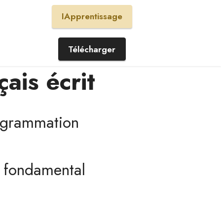
IApprentissage
Télécharger
ais écrit
rogrammation
e fondamental