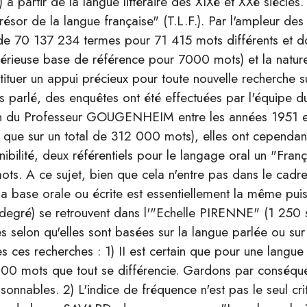
à partir de la langue littéraire des XIXè et XXè siècles.
ésor de la langue française" (T.L.F.). Par l'ampleur des
 de 70 137 234 termes pour 71 415 mots différents et 
sérieuse base de référence pour 7000 mots) et la nature
tituer un appui précieux pour toute nouvelle recherche su
s parlé, des enquêtes ont été effectuées par l'équipe d
ion du Professeur GOUGENHEIM entre les années 1951 e
té que sur un total de 312 000 mots), elles ont cepend
bilité, deux référentiels pour le langage oral un "Fran
ts. A ce sujet, bien que cela n'entre pas dans le cadre 
 la base orale ou écrite est essentiellement la même p
egré) se retrouvent dans l'"Echelle PIRENNE" (1 250 sur
es selon qu'elles sont basées sur la langue parlée ou sur
ces recherches : 1) II est certain que pour une langue a
 000 mots que tout se différencie. Gardons par conséquen
isonnables. 2) L'indice de fréquence n'est pas le seul cr