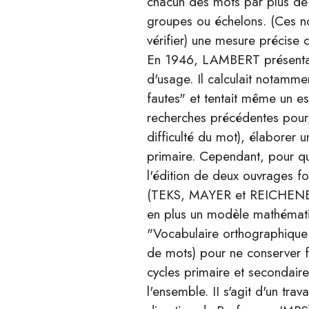
chacun des mots par plus de 
groupes ou échelons. (Ces n
vérifier) une mesure précise
En 1946, LAMBERT présentait 
d'usage. Il calculait notamm
fautes" et tentait même un es
recherches précédentes pour,
difficulté du mot), élabore
primaire. Cependant, pour que
l'édition de deux ouvrages f
(TEKS, MAYER et REICHENBAC
en plus un modèle mathémati
"Vocabulaire orthographique 
de mots) pour ne conserver f
cycles primaire et secondair
l'ensemble. II s'agit d'un tr