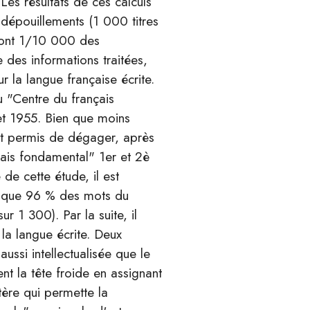
 Les résultats de ces calculs
 dépouillements (1 000 titres
dont 1/10 000 des
 des informations traitées,
r la langue française écrite.
u "Centre du français
t 1955. Bien que moins
ant permis de dégager, après
çais fondamental" 1er et 2è
de cette étude, il est
uisque 96 % des mots du
 1 300). Par la suite, il
 la langue écrite. Deux
ussi intellectualisée que le
t la tête froide en assignant
itère qui permette la