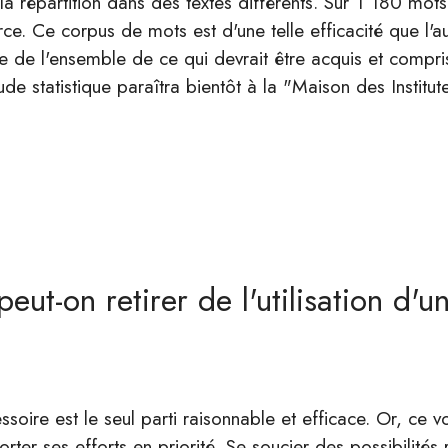
la répartition dans des textes différents. Sur 1 180 mot
e. Ce corpus de mots est d'une telle efficacité que l'au
 de l'ensemble de ce qui devrait être acquis et compri
étude statistique paraîtra bientôt à la "Maison des Inst
eut-on retirer de l'utilisation d'
cessoire est le seul parti raisonnable et efficace. Or, ce 
orter ses efforts en priorité. Se soucier des possibilités 