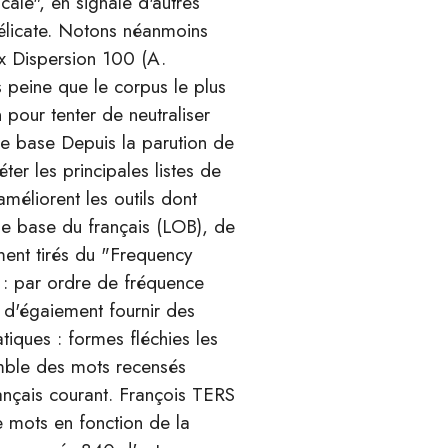
ale", en signale d'autres
 délicate. Notons néanmoins
 x Dispersion 100 (A.
 peine que le corpus le plus
n pour tenter de neutraliser
de base Depuis la parution de
er les principales listes de
méliorent les outils dont
de base du français (LOB), de
ment tirés du "Frequency
 : par ordre de fréquence
t d'égaiement fournir des
iques : formes fléchies les
emble des mots recensés
ançais courant. François TERS
e mots en fonction de la