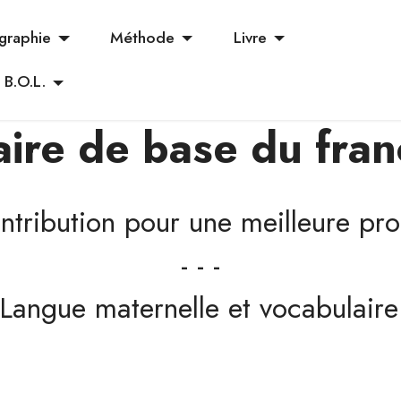
graphie
Méthode
Livre
B.O.L.
ire de base du franç
ntribution pour une meilleure p
- - -
 Langue maternelle et vocabulair